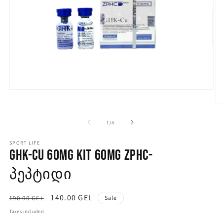
of
1
/
4
SPORT LIFE
GHK-Cu 60mg Kit 60mg ZPHC-
პეპტიდი
Regular
Sale
140.00 GEL
190.00 GEL
Sale
price
price
Taxes included.