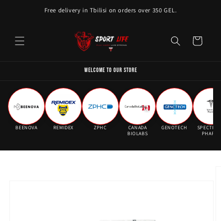
Skip to
Free delivery in Tbilisi on orders over 350 GEL.
content
Cart
WELCOME TO OUR STORE
BEENOVA
REMIDEX
ZPHC
CANADA
GENOTECH
SPECTRU
BIOLABS
PHARM
Skip to
product
information